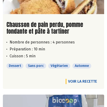
Lire la suite de la recette
Chausson de pain perdu, pomme
fondante et pâte à tartiner
Nombre de personnes :
4 personnes
Préparation : 10 min
Cuisson : 5 min
Dessert
Sans porc
Végétarien
Automne
VOIR LA RECETTE