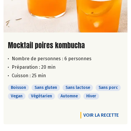
Lire la suite de la recette
Mocktail poires kombucha
Nombre de personnes :
6 personnes
Préparation : 20 min
Cuisson : 25 min
Boisson
Sans gluten
Sans lactose
Sans porc
Vegan
Végétarien
Automne
Hiver
VOIR LA RECETTE