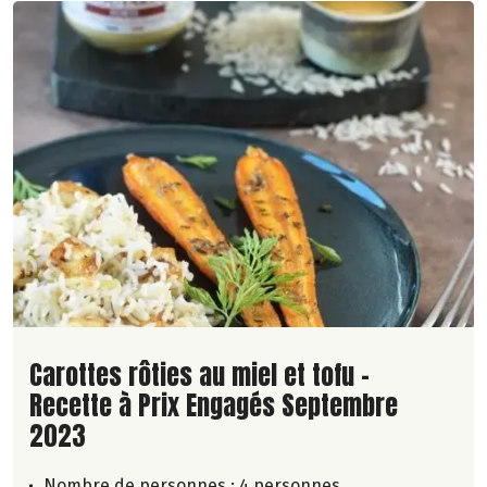
Lire la suite de la recette
Carottes rôties au miel et tofu -
Recette à Prix Engagés Septembre
2023
Nombre de personnes :
4 personnes