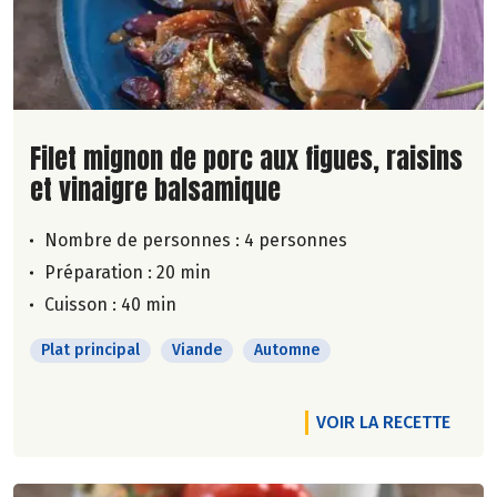
Lire la suite de la recette
Filet mignon de porc aux figues, raisins
et vinaigre balsamique
Nombre de personnes :
4 personnes
Préparation : 20 min
Cuisson : 40 min
Plat principal
Viande
Automne
VOIR LA RECETTE