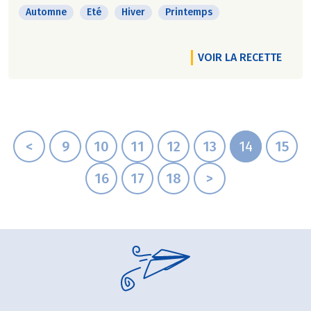
Automne
Eté
Hiver
Printemps
VOIR LA RECETTE
<
9
10
11
12
13
14
15
16
17
18
>