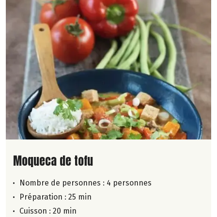
Lire la suite de la recette
Moqueca de tofu
Nombre de personnes :
4 personnes
Préparation : 25 min
Cuisson : 20 min