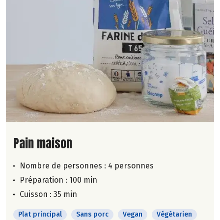
Lire la suite de la recette
Pain maison
Nombre de personnes :
4 personnes
Préparation : 100 min
Cuisson : 35 min
Plat principal
Sans porc
Vegan
Végétarien