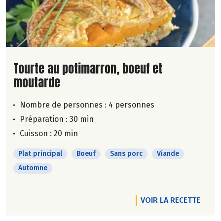
Lire la suite de la recette
Tourte au potimarron, boeuf et
moutarde
Nombre de personnes :
4 personnes
Préparation : 30 min
Cuisson : 20 min
Plat principal
Boeuf
Sans porc
Viande
Automne
VOIR LA RECETTE