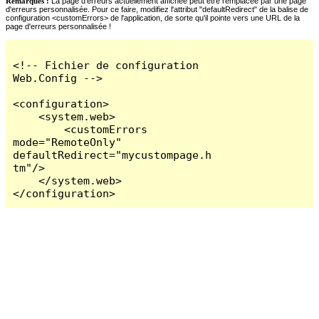
Remarques :
La page d'erreurs actuellement affichée peut être remplacée par une page
d'erreurs personnalisée. Pour ce faire, modifiez l'attribut "defaultRedirect" de la balise de
configuration <customErrors> de l'application, de sorte qu'il pointe vers une URL de la
page d'erreurs personnalisée !
<!-- Fichier de configuration 
Web.Config -->

<configuration>

    <system.web>

        <customErrors 
mode="RemoteOnly" 
defaultRedirect="mycustompage.h
tm"/>

    </system.web>

</configuration>