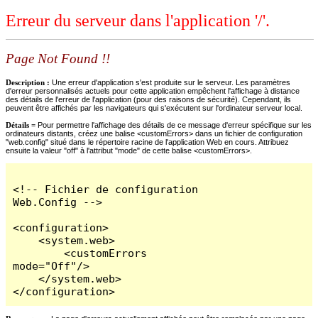
Erreur du serveur dans l'application '/'.
Page Not Found !!
Description :
Une erreur d'application s'est produite sur le serveur. Les paramètres
d'erreur personnalisés actuels pour cette application empêchent l'affichage à distance
des détails de l'erreur de l'application (pour des raisons de sécurité). Cependant, ils
peuvent être affichés par les navigateurs qui s'exécutent sur l'ordinateur serveur local.
Détails =
Pour permettre l'affichage des détails de ce message d'erreur spécifique sur les
ordinateurs distants, créez une balise <customErrors> dans un fichier de configuration
"web.config" situé dans le répertoire racine de l'application Web en cours. Attribuez
ensuite la valeur "off" à l'attribut "mode" de cette balise <customErrors>.
<!-- Fichier de configuration 
Web.Config -->

<configuration>

    <system.web>

        <customErrors 
mode="Off"/>

    </system.web>

</configuration>