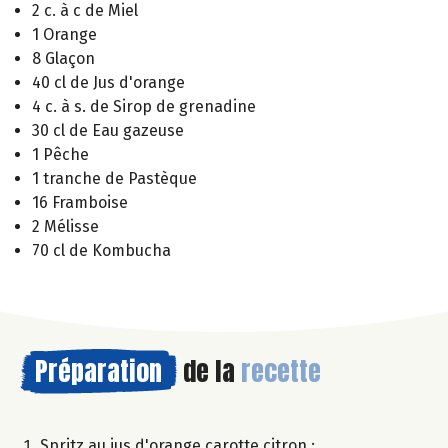
2 c. à c de Miel
1 Orange
8 Glaçon
40 cl de Jus d'orange
4 c. à s. de Sirop de grenadine
30 cl de Eau gazeuse
1 Pêche
1 tranche de Pastèque
16 Framboise
2 Mélisse
70 cl de Kombucha
Préparation
de la
recette
Spritz au jus d'orange carotte citron :