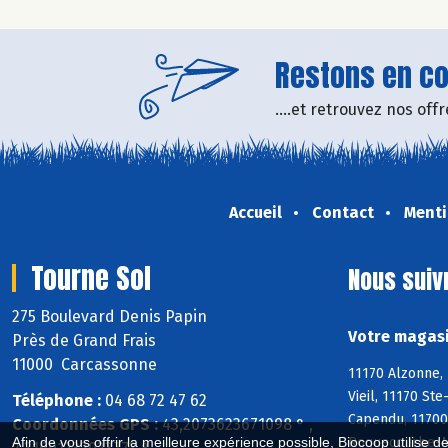
Restons en con
....et retrouvez nos of
Accueil
Contact
Menti
Tourne Sol
Nous suiv
275 Boulevard Denis Papin
Votre magasi
Près de Grand Frais
11000 Carcassonne
11170 Alzonne, 
Vieil, 11170 St
Téléphone :
04 68 72 47 62
Capendu, 11700
Coordonnées GPS :
43,2073623671098 ° ,
Roquecourbe-Mi
Afin de vous offrir la meilleure expérience possible, Biocoop utilise d