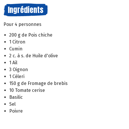
Ingrédients
Pour 4 personnes
200 g de Pois chiche
1 Citron
Cumin
2 c. à s. de Huile d'olive
1 Ail
3 Oignon
1 Céleri
150 g de Fromage de brebis
10 Tomate cerise
Basilic
Sel
Poivre