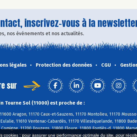
tact, inscrivez-vous à la newsletter
fres, nos événements et nos actualités.
ons légales
Protection des données
CGU
Gestio
re sur
n Tourne Sol (11000) est proche de :
11600 Aragon, 11170 Caux-et-Sauzens, 11170 Montolieu, 11170 Moussou
e-Eulalie, 11610 Ventenac-Cabardès, 11170 Villesèquelande, 11800 Bad
 Comigne, 11700 Douzens, 11800 Floure, 11800 Fontiès-d, 11800 Marsei
nervois, 11800 Rustiques, 11700 St-Couat-d, 11800 Trèbes, 11800 Vil
es cookies : pour assurer une performance optimale du site, pour récolter