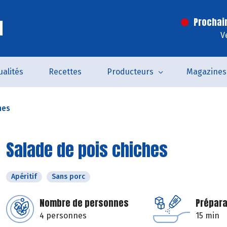
l
Prochai
V
ualités
Recettes
Producteurs
Magazines
hes
Salade de pois chiches
Apéritif
Sans porc
Nombre de personnes
Prépara
4 personnes
15 min