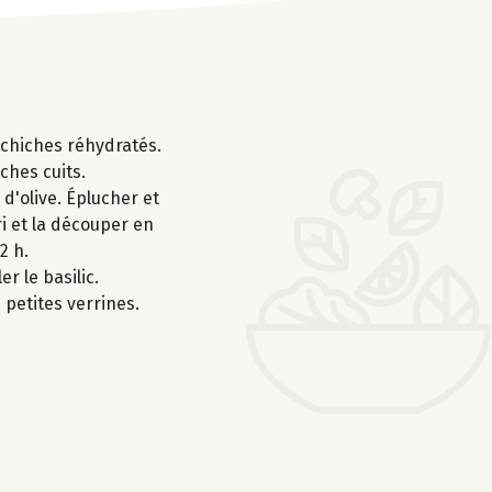
s chiches réhydratés.
ches cuits.
 d'olive. Éplucher et
ri et la découper en
2 h.
r le basilic.
 petites verrines.