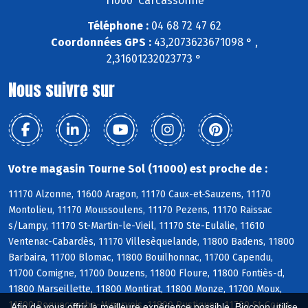
11000 Carcassonne
Téléphone :
04 68 72 47 62
Coordonnées GPS :
43,2073623671098 ° ,
2,31601232023773 °
Nous suivre sur
Votre magasin Tourne Sol (11000) est proche de :
11170 Alzonne, 11600 Aragon, 11170 Caux-et-Sauzens, 11170
Montolieu, 11170 Moussoulens, 11170 Pezens, 11170 Raissac
s/Lampy, 11170 St-Martin-le-Vieil, 11170 Ste-Eulalie, 11610
Ventenac-Cabardès, 11170 Villesèquelande, 11800 Badens, 11800
Barbaira, 11700 Blomac, 11800 Bouilhonnac, 11700 Capendu,
11700 Comigne, 11700 Douzens, 11800 Floure, 11800 Fontiès-d,
11800 Marseillette, 11800 Montirat, 11800 Monze, 11700 Moux,
11700 Roquecourbe-Minervois, 11800 Rustiques, 11700 St-Couat-
Afin de vous offrir la meilleure expérience possible, Biocoop utilise