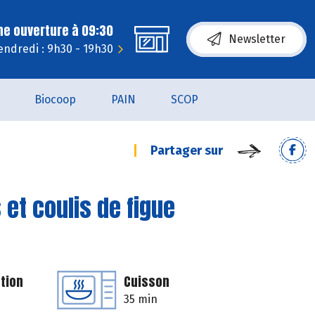
ne ouverture à 09:30
Newsletter
endredi : 9h30 - 19h30
Biocoop
PAIN
SCOP
Partager sur
et coulis de figue
tion
Cuisson
35 min