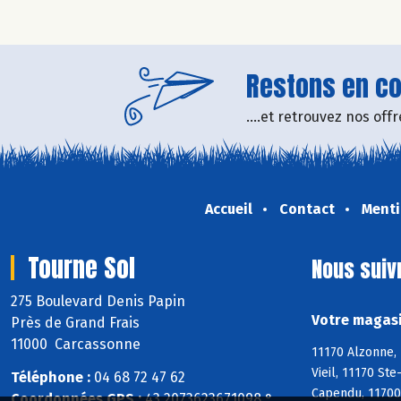
Restons en con
....et retrouvez nos of
Accueil
Contact
Menti
Tourne Sol
Nous suiv
275 Boulevard Denis Papin
Votre magasi
Près de Grand Frais
11000 Carcassonne
11170 Alzonne, 
Vieil, 11170 St
Téléphone :
04 68 72 47 62
Capendu, 11700
Coordonnées GPS :
43,2073623671098 ° ,