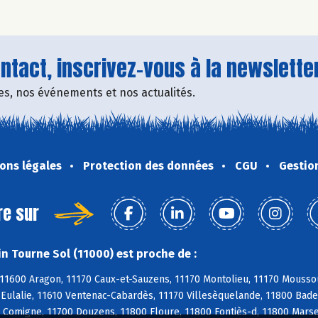
tact, inscrivez-vous à la newsletter
fres, nos événements et nos actualités.
ons légales
Protection des données
CGU
Gestio
re sur
n Tourne Sol (11000) est proche de :
11600 Aragon, 11170 Caux-et-Sauzens, 11170 Montolieu, 11170 Moussou
e-Eulalie, 11610 Ventenac-Cabardès, 11170 Villesèquelande, 11800 Bad
 Comigne, 11700 Douzens, 11800 Floure, 11800 Fontiès-d, 11800 Marsei