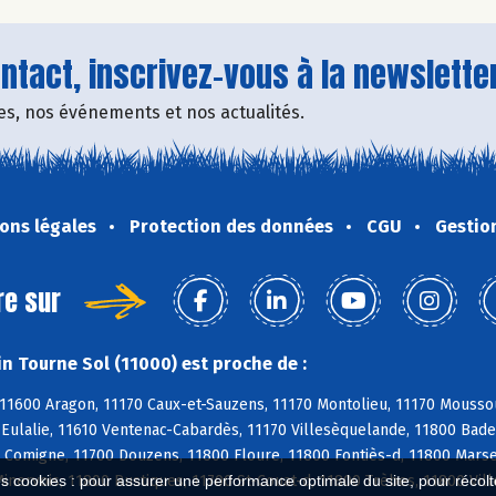
tact, inscrivez-vous à la newsletter
fres, nos événements et nos actualités.
ons légales
Protection des données
CGU
Gestio
re sur
n Tourne Sol (11000) est proche de :
11600 Aragon, 11170 Caux-et-Sauzens, 11170 Montolieu, 11170 Moussou
e-Eulalie, 11610 Ventenac-Cabardès, 11170 Villesèquelande, 11800 Bad
 Comigne, 11700 Douzens, 11800 Floure, 11800 Fontiès-d, 11800 Marsei
nervois, 11800 Rustiques, 11700 St-Couat-d, 11800 Trèbes, 11800 Vil
es cookies : pour assurer une performance optimale du site, pour récolter