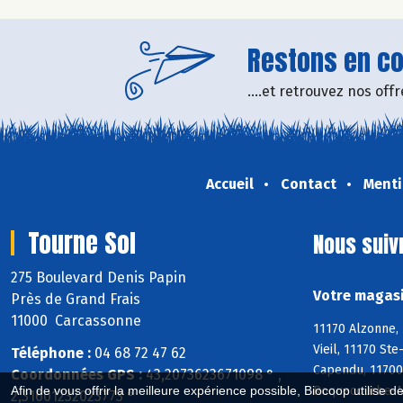
Restons en con
....et retrouvez nos of
Accueil
Contact
Menti
Tourne Sol
Nous suiv
275 Boulevard Denis Papin
Votre magasi
Près de Grand Frais
11000 Carcassonne
11170 Alzonne, 
Vieil, 11170 St
Téléphone :
04 68 72 47 62
Capendu, 11700
Coordonnées GPS :
43,2073623671098 ° ,
Roquecourbe-Mi
Afin de vous offrir la meilleure expérience possible, Biocoop utilise d
2,31601232023773 °