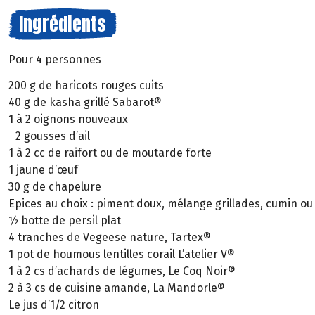
Ingrédients
Pour 4 personnes
200 g de haricots rouges cuits
40 g de kasha grillé Sabarot®
1 à 2 oignons nouveaux
2 gousses d’ail
1 à 2 cc de raifort ou de moutarde forte
1 jaune d’œuf
30 g de chapelure
Epices au choix : piment doux, mélange grillades, cumin o
1⁄2 botte de persil plat
4 tranches de Vegeese nature, Tartex®
1 pot de houmous lentilles corail L’atelier V®
1 à 2 cs d’achards de légumes, Le Coq Noir®
2 à 3 cs de cuisine amande, La Mandorle®
Le jus d’1/2 citron