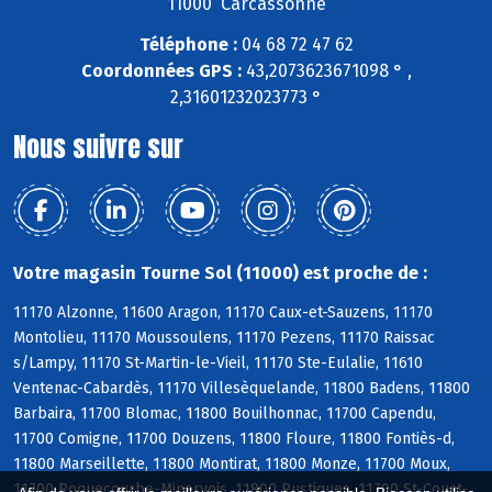
11000 Carcassonne
Téléphone :
04 68 72 47 62
Coordonnées GPS :
43,2073623671098 ° ,
2,31601232023773 °
Nous suivre sur
Votre magasin Tourne Sol (11000) est proche de :
11170 Alzonne, 11600 Aragon, 11170 Caux-et-Sauzens, 11170
Montolieu, 11170 Moussoulens, 11170 Pezens, 11170 Raissac
s/Lampy, 11170 St-Martin-le-Vieil, 11170 Ste-Eulalie, 11610
Ventenac-Cabardès, 11170 Villesèquelande, 11800 Badens, 11800
Barbaira, 11700 Blomac, 11800 Bouilhonnac, 11700 Capendu,
11700 Comigne, 11700 Douzens, 11800 Floure, 11800 Fontiès-d,
11800 Marseillette, 11800 Montirat, 11800 Monze, 11700 Moux,
11700 Roquecourbe-Minervois, 11800 Rustiques, 11700 St-Couat-