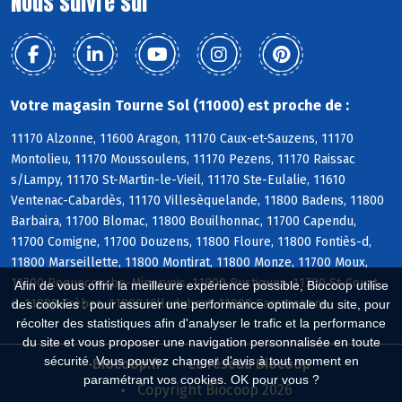
Nous suivre sur
Votre magasin Tourne Sol (11000) est proche de :
11170 Alzonne, 11600 Aragon, 11170 Caux-et-Sauzens, 11170
Montolieu, 11170 Moussoulens, 11170 Pezens, 11170 Raissac
s/Lampy, 11170 St-Martin-le-Vieil, 11170 Ste-Eulalie, 11610
Ventenac-Cabardès, 11170 Villesèquelande, 11800 Badens, 11800
Barbaira, 11700 Blomac, 11800 Bouilhonnac, 11700 Capendu,
11700 Comigne, 11700 Douzens, 11800 Floure, 11800 Fontiès-d,
11800 Marseillette, 11800 Montirat, 11800 Monze, 11700 Moux,
11700 Roquecourbe-Minervois, 11800 Rustiques, 11700 St-Couat-
Afin de vous offrir la meilleure expérience possible, Biocoop utilise
d, 11800 Trèbes, 11800 Villedubert, 11000 Carcassonne
des cookies : pour assurer une performance optimale du site, pour
récolter des statistiques afin d'analyser le trafic et la performance
du site et vous proposer une navigation personnalisée en toute
sécurité. Vous pouvez changer d'avis à tout moment en
Biocoop.fr
Le réseau Biocoop
paramétrant vos cookies. OK pour vous ?
Copyright Biocoop 2026