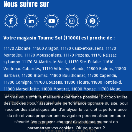
Nous suivre sur
Votre magasin Tourne Sol (11000) est proche de :
11170 Alzonne, 11600 Aragon, 11170 Caux-et-Sauzens, 11170
Montolieu, 11170 Moussoulens, 11170 Pezens, 11170 Raissac
s/Lampy, 11170 St-Martin-le-Vieil, 11170 Ste-Eulalie, 11610
Ventenac-Cabardès, 11170 Villesèquelande, 11800 Badens, 11800
Barbaira, 11700 Blomac, 11800 Bouilhonnac, 11700 Capendu,
11700 Comigne, 11700 Douzens, 11800 Floure, 11800 Fontiès-d,
11800 Marseillette, 11800 Montirat, 11800 Monze, 11700 Moux,
11700 Roquecourbe-Minervois, 11800 Rustiques, 11700 St-Couat-
Afin de vous offrir la meilleure expérience possible, Biocoop utilise
d, 11800 Trèbes, 11800 Villedubert, 11000 Carcassonne
des cookies : pour assurer une performance optimale du site, pour
récolter des statistiques afin d'analyser le trafic et la performance
du site et vous proposer une navigation personnalisée en toute
sécurité. Vous pouvez changer d'avis à tout moment en
Biocoop.fr
Le réseau Biocoop
paramétrant vos cookies. OK pour vous ?
Copyright Biocoop 2026