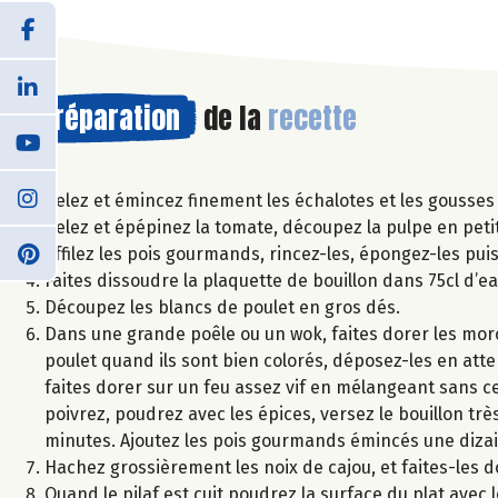
Préparation
de la
recette
Pelez et émincez finement les échalotes et les gousses d
Pelez et épépinez la tomate, découpez la pulpe en peti
Effilez les pois gourmands, rincez-les, épongez-les pui
Faites dissoudre la plaquette de bouillon dans 75cl d’ea
Découpez les blancs de poulet en gros dés.
Dans une grande poêle ou un wok, faites dorer les morc
poulet quand ils sont bien colorés, déposez-les en attente
faites dorer sur un feu assez vif en mélangeant sans c
poivrez, poudrez avec les épices, versez le bouillon trè
minutes. Ajoutez les pois gourmands émincés une dizain
Hachez grossièrement les noix de cajou, et faites-les 
Quand le pilaf est cuit poudrez la surface du plat avec 