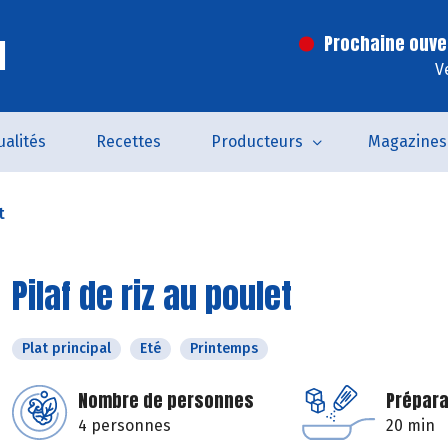
l
Prochaine ouve
V
ualités
Recettes
Producteurs
Magazines
t
Pilaf de riz au poulet
Plat principal
Eté
Printemps
Nombre de personnes
Prépara
4 personnes
20 min