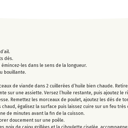
’ail.
ts dés.
s émincez-les dans le sens de la longueur.
u bouillante.
eaux de viande dans 2 cuillerées d’huile bien chaude. Retir
 sur une assiette. Versez l’huile restante, puis ajoutez le riz,
esse. Remettez les morceaux de poulet, ajoutez les dés de to
s chaud, égalisez la surface puis laissez cuire sur un feu trè
e de minutes avant la fin de la cuisson.
dorer doucement sur une poêle.
les noix de cajou grillées et la ciboulette ciselée, accompagn