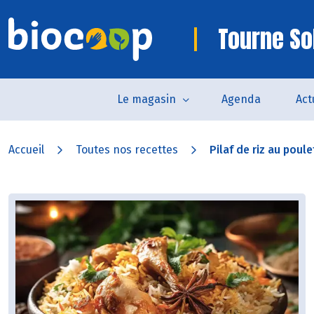
Tourne So
Le magasin
Agenda
Act
Accueil
Toutes nos recettes
Pilaf de riz au poule