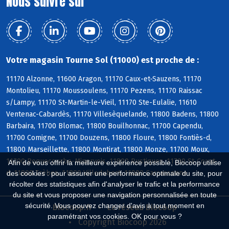
Nous suivre sur
Votre magasin Tourne Sol (11000) est proche de :
11170 Alzonne, 11600 Aragon, 11170 Caux-et-Sauzens, 11170
Montolieu, 11170 Moussoulens, 11170 Pezens, 11170 Raissac
s/Lampy, 11170 St-Martin-le-Vieil, 11170 Ste-Eulalie, 11610
Ventenac-Cabardès, 11170 Villesèquelande, 11800 Badens, 11800
Barbaira, 11700 Blomac, 11800 Bouilhonnac, 11700 Capendu,
11700 Comigne, 11700 Douzens, 11800 Floure, 11800 Fontiès-d,
11800 Marseillette, 11800 Montirat, 11800 Monze, 11700 Moux,
11700 Roquecourbe-Minervois, 11800 Rustiques, 11700 St-Couat-
Afin de vous offrir la meilleure expérience possible, Biocoop utilise
d, 11800 Trèbes, 11800 Villedubert, 11000 Carcassonne
des cookies : pour assurer une performance optimale du site, pour
récolter des statistiques afin d'analyser le trafic et la performance
du site et vous proposer une navigation personnalisée en toute
sécurité. Vous pouvez changer d'avis à tout moment en
Biocoop.fr
Le réseau Biocoop
paramétrant vos cookies. OK pour vous ?
Copyright Biocoop 2026