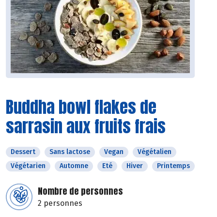
Buddha bowl flakes de
sarrasin aux fruits frais
Dessert
Sans lactose
Vegan
Végétalien
Végétarien
Automne
Eté
Hiver
Printemps
Nombre de personnes
2 personnes