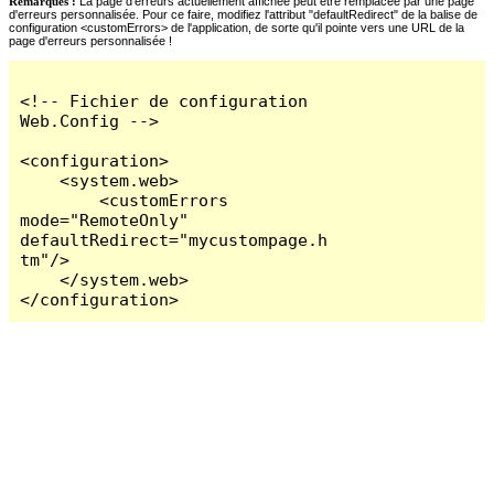
Remarques :
La page d'erreurs actuellement affichée peut être remplacée par une page
d'erreurs personnalisée. Pour ce faire, modifiez l'attribut "defaultRedirect" de la balise de
configuration <customErrors> de l'application, de sorte qu'il pointe vers une URL de la
page d'erreurs personnalisée !
<!-- Fichier de configuration 
Web.Config -->

<configuration>

    <system.web>

        <customErrors 
mode="RemoteOnly" 
defaultRedirect="mycustompage.h
tm"/>

    </system.web>

</configuration>