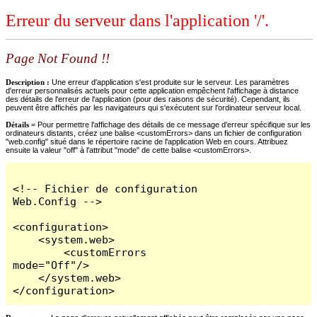
Erreur du serveur dans l'application '/'.
Page Not Found !!
Description :
Une erreur d'application s'est produite sur le serveur. Les paramètres
d'erreur personnalisés actuels pour cette application empêchent l'affichage à distance
des détails de l'erreur de l'application (pour des raisons de sécurité). Cependant, ils
peuvent être affichés par les navigateurs qui s'exécutent sur l'ordinateur serveur local.
Détails =
Pour permettre l'affichage des détails de ce message d'erreur spécifique sur les
ordinateurs distants, créez une balise <customErrors> dans un fichier de configuration
"web.config" situé dans le répertoire racine de l'application Web en cours. Attribuez
ensuite la valeur "off" à l'attribut "mode" de cette balise <customErrors>.
<!-- Fichier de configuration 
Web.Config -->

<configuration>

    <system.web>

        <customErrors 
mode="Off"/>

    </system.web>

</configuration>