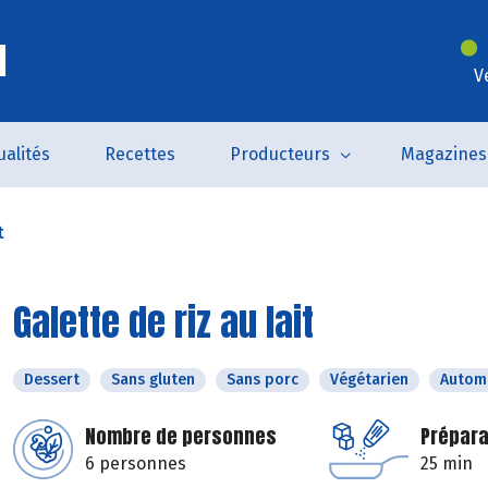
l
V
ualités
Recettes
Producteurs
Magazines
t
Galette de riz au lait
Dessert
Sans gluten
Sans porc
Végétarien
Autom
Nombre de personnes
Prépara
6 personnes
25 min