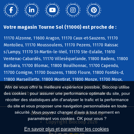
Votre magasin Tourne Sol (11000) est proche de :
11170 Alzonne, 11600 Aragon, 11170 Caux-et-Sauzens, 11170
Montolieu, 11170 Moussoulens, 11170 Pezens, 11170 Raissac
s/Lampy, 11170 St-Martin-le-Vieil, 11170 Ste-Eulalie, 11610
Ventenac-Cabardès, 11170 Villesèquelande, 11800 Badens, 11800
Barbaira, 11700 Blomac, 11800 Bouilhonnac, 11700 Capendu,
11700 Comigne, 11700 Douzens, 11800 Floure, 11800 Fontiès-d,
11800 Marseillette, 11800 Montirat, 11800 Monze, 11700 Moux,
11700 Roquecourbe-Minervois, 11800 Rustiques, 11700 St-Couat-
Afin de vous offrir la meilleure expérience possible, Biocoop utilise
d, 11800 Trèbes, 11800 Villedubert, 11000 Carcassonne
des cookies : pour assurer une performance optimale du site, pour
récolter des statistiques afin d'analyser le trafic et la performance
du site et vous proposer une navigation personnalisée en toute
sécurité. Vous pouvez changer d'avis à tout moment en
Biocoop.fr
Le réseau Biocoop
paramétrant vos cookies. OK pour vous ?
Copyright Biocoop 2026
En savoir plus et paramétrer les cookies