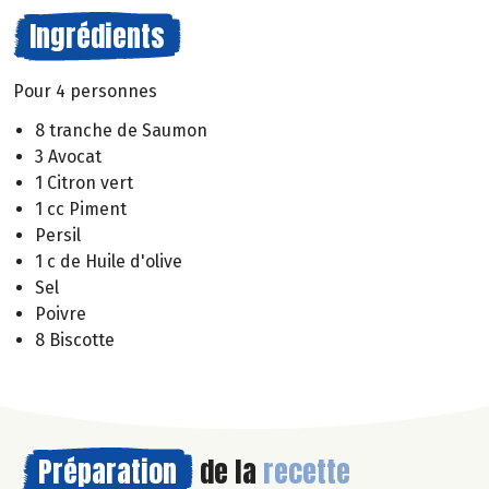
Ingrédients
Pour 4 personnes
8 tranche de Saumon
3 Avocat
1 Citron vert
1 cc Piment
Persil
1 c de Huile d'olive
Sel
Poivre
8 Biscotte
Préparation
de la
recette