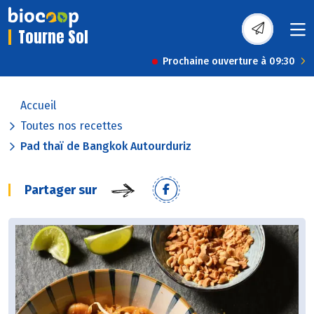
Tourne Sol
Prochaine ouverture à 09:30
Accueil
Toutes nos recettes
Pad thaï de Bangkok Autourduriz
Partager sur