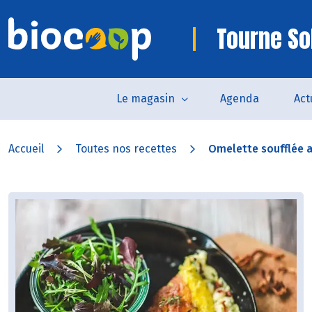
Tourne So
Le magasin
Agenda
Act
Accueil
Toutes nos recettes
Omelette soufflée a