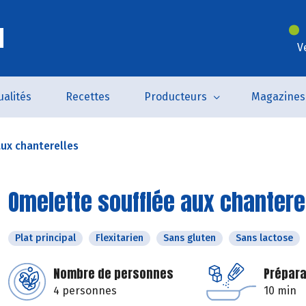
l
V
ualités
Recettes
Producteurs
Magazines
ux chanterelles
Omelette soufflée aux chantere
Plat principal
Flexitarien
Sans gluten
Sans lactose
Nombre de personnes
Prépara
4 personnes
10 min