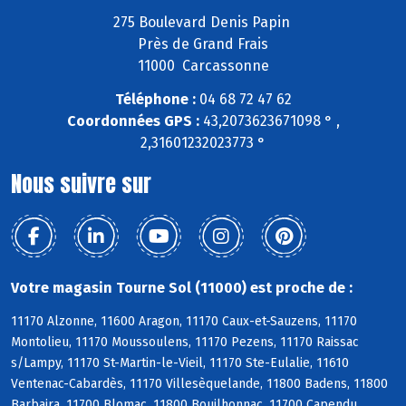
275 Boulevard Denis Papin
Près de Grand Frais
11000 Carcassonne
Téléphone :
04 68 72 47 62
Coordonnées GPS :
43,2073623671098 ° ,
2,31601232023773 °
Nous suivre sur
Votre magasin Tourne Sol (11000) est proche de :
11170 Alzonne, 11600 Aragon, 11170 Caux-et-Sauzens, 11170
Montolieu, 11170 Moussoulens, 11170 Pezens, 11170 Raissac
s/Lampy, 11170 St-Martin-le-Vieil, 11170 Ste-Eulalie, 11610
Ventenac-Cabardès, 11170 Villesèquelande, 11800 Badens, 11800
Barbaira, 11700 Blomac, 11800 Bouilhonnac, 11700 Capendu,