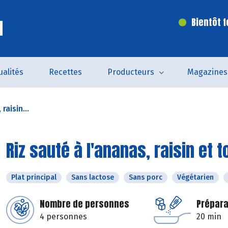
l
Bientôt 
ualités
Recettes
Producteurs
Magazines
raisin...
Riz sauté à l'ananas, raisin et t
Plat principal
Sans lactose
Sans porc
Végétarien
Nombre de personnes
Prépara
4 personnes
20 min