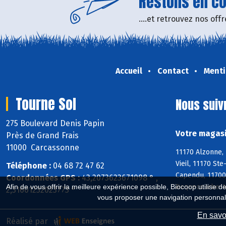
Restons en con
....et retrouvez nos of
Accueil
Contact
Menti
Tourne Sol
Nous suiv
275 Boulevard Denis Papin
Votre magasi
Près de Grand Frais
11000 Carcassonne
11170 Alzonne, 
Vieil, 11170 St
Téléphone :
04 68 72 47 62
Capendu, 11700
Coordonnées GPS :
43,2073623671098 ° ,
Roquecourbe-Mi
Afin de vous offrir la meilleure expérience possible, Biocoop utilise d
2,31601232023773 °
vous proposer une navigation personnal
En savoi
Réalisé par