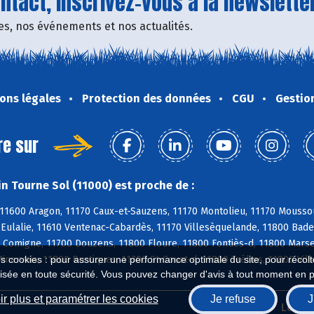
tact, inscrivez-vous à la newsletter
fres, nos événements et nos actualités.
ons légales
Protection des données
CGU
Gestio
re sur
n Tourne Sol (11000) est proche de :
11600 Aragon, 11170 Caux-et-Sauzens, 11170 Montolieu, 11170 Moussou
e-Eulalie, 11610 Ventenac-Cabardès, 11170 Villesèquelande, 11800 Bad
 Comigne, 11700 Douzens, 11800 Floure, 11800 Fontiès-d, 11800 Marsei
nervois, 11800 Rustiques, 11700 St-Couat-d, 11800 Trèbes, 11800 Vil
es cookies : pour assurer une performance optimale du site, pour récolter
isée en toute sécurité. Vous pouvez changer d'avis à tout moment en 
r plus et paramétrer les cookies
Je refuse
J
Biocoop.fr
Le ré