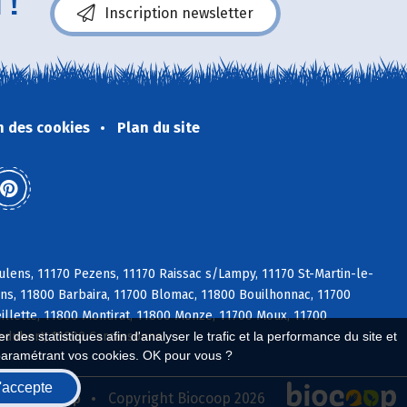
 !
Inscription newsletter
n des cookies
Plan du site
lens, 11170 Pezens, 11170 Raissac s/Lampy, 11170 St-Martin-le-
ens, 11800 Barbaira, 11700 Blomac, 11800 Bouilhonnac, 11700
llette, 11800 Montirat, 11800 Monze, 11700 Moux, 11700
ledubert, 11000 Carcassonne
 des statistiques afin d'analyser le trafic et la performance du site et
paramétrant vos cookies. OK pour vous ?
'accepte
seau Biocoop
Copyright Biocoop 2026