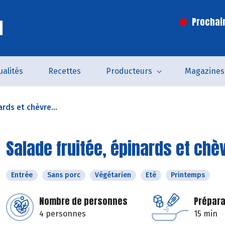
l
Prochai
ualités
Recettes
Producteurs
Magazines
ards et chèvre...
Salade fruitée, épinards et chèv
Entrée
Sans porc
Végétarien
Eté
Printemps
Nombre de personnes
Prépara
4 personnes
15 min