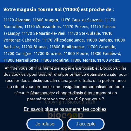
Votre magasin Tourne Sol (11000) est proche de :
11170 Alzonne, 11600 Aragon, 11170 Caux-et-Sauzens, 11170
Montolieu, 11170 Moussoulens, 11170 Pezens, 11170 Raissac
s/Lampy, 11170 St-Martin-le-Vieil, 11170 Ste-Eulalie, 11610
Ventenac-Cabardès, 11170 Villesèquelande, 11800 Badens, 11800
Barbaira, 11700 Blomac, 11800 Bouilhonnac, 11700 Capendu,
11700 Comigne, 11700 Douzens, 11800 Floure, 11800 Fontiès-d,
11800 Marseillette, 11800 Montirat, 11800 Monze, 11700 Moux,
11700 Roquecourbe-Minervois, 11800 Rustiques, 11700 St-Couat-
Afin de vous offrir la meilleure expérience possible, Biocoop utilise
d, 11800 Trèbes, 11800 Villedubert, 11000 Carcassonne
des cookies : pour assurer une performance optimale du site, pour
récolter des statistiques afin d'analyser le trafic et la performance
du site et vous proposer une navigation personnalisée en toute
sécurité. Vous pouvez changer d'avis à tout moment en
Biocoop.fr
Le réseau Biocoop
paramétrant vos cookies. OK pour vous ?
Copyright Biocoop 2026
En savoir plus et paramétrer les cookies
Je refuse
J'accepte
Réalisé par