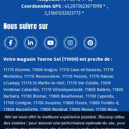
Coordonnées GPS :
43,2073623671098 ° ,
2,31601232023773 °
Nous suivre sur
Votre magasin Tourne Sol (11000) est proche de :
11170 Alzonne, 11600 Aragon, 11170 Caux-et-Sauzens, 11170
Montolieu, 11170 Moussoulens, 11170 Pezens, 11170 Raissac
s/Lampy, 11170 St-Martin-le-Vieil, 11170 Ste-Eulalie, 11610
Ventenac-Cabardès, 11170 Villesèquelande, 11800 Badens, 11800
Barbaira, 11700 Blomac, 11800 Bouilhonnac, 11700 Capendu,
11700 Comigne, 11700 Douzens, 11800 Floure, 11800 Fontiès-d,
11800 Marseillette, 11800 Montirat, 11800 Monze, 11700 Moux,
11700 Roquecourbe-Minervois, 11800 Rustiques, 11700 St-Couat-
Afin de vous offrir la meilleure expérience possible, Biocoop utilise
d, 11800 Trèbes, 11800 Villedubert, 11000 Carcassonne
des cookies : pour assurer une performance optimale du site, pour