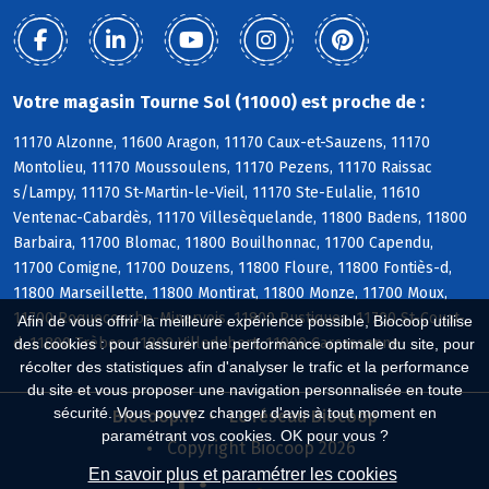
Votre magasin Tourne Sol (11000) est proche de :
11170 Alzonne, 11600 Aragon, 11170 Caux-et-Sauzens, 11170
Montolieu, 11170 Moussoulens, 11170 Pezens, 11170 Raissac
s/Lampy, 11170 St-Martin-le-Vieil, 11170 Ste-Eulalie, 11610
Ventenac-Cabardès, 11170 Villesèquelande, 11800 Badens, 11800
Barbaira, 11700 Blomac, 11800 Bouilhonnac, 11700 Capendu,
11700 Comigne, 11700 Douzens, 11800 Floure, 11800 Fontiès-d,
11800 Marseillette, 11800 Montirat, 11800 Monze, 11700 Moux,
11700 Roquecourbe-Minervois, 11800 Rustiques, 11700 St-Couat-
Afin de vous offrir la meilleure expérience possible, Biocoop utilise
d, 11800 Trèbes, 11800 Villedubert, 11000 Carcassonne
des cookies : pour assurer une performance optimale du site, pour
récolter des statistiques afin d'analyser le trafic et la performance
du site et vous proposer une navigation personnalisée en toute
sécurité. Vous pouvez changer d'avis à tout moment en
Biocoop.fr
Le réseau Biocoop
paramétrant vos cookies. OK pour vous ?
Copyright Biocoop 2026
En savoir plus et paramétrer les cookies