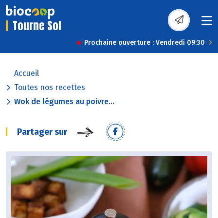
Tourne Sol
Prochaine ouverture : Vendredi 09:30
Accueil
Toutes nos recettes
Wok de légumes au poivre...
Partager sur