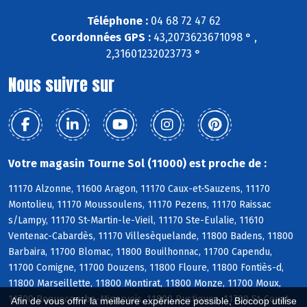
Téléphone :
04 68 72 47 62
Coordonnées GPS :
43,2073623671098 ° ,
2,31601232023773 °
Nous suivre sur
Votre magasin Tourne Sol (11000) est proche de :
11170 Alzonne, 11600 Aragon, 11170 Caux-et-Sauzens, 11170
Montolieu, 11170 Moussoulens, 11170 Pezens, 11170 Raissac
s/Lampy, 11170 St-Martin-le-Vieil, 11170 Ste-Eulalie, 11610
Ventenac-Cabardès, 11170 Villesèquelande, 11800 Badens, 11800
Barbaira, 11700 Blomac, 11800 Bouilhonnac, 11700 Capendu,
11700 Comigne, 11700 Douzens, 11800 Floure, 11800 Fontiès-d,
11800 Marseillette, 11800 Montirat, 11800 Monze, 11700 Moux,
11700 Roquecourbe-Minervois, 11800 Rustiques, 11700 St-Couat-
Afin de vous offrir la meilleure expérience possible, Biocoop utilise