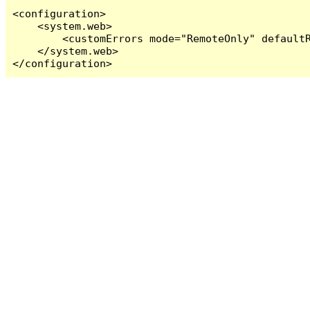
<configuration>

    <system.web>

        <customErrors mode="RemoteOnly" defaultR
    </system.web>

</configuration>