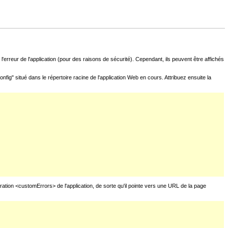
l'erreur de l'application (pour des raisons de sécurité). Cependant, ils peuvent être affichés
fig" situé dans le répertoire racine de l'application Web en cours. Attribuez ensuite la
uration <customErrors> de l'application, de sorte qu'il pointe vers une URL de la page