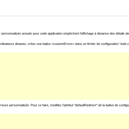
 personnalisés actuels pour cette application empêchent l'affichage à distance des détails de 
rdinateurs distants, créez une balise <customErrors> dans un fichier de configuration "web.con
urs personnalisée. Pour ce faire, modifiez l'attribut "defaultRedirect" de la balise de config