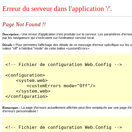
Erreur du serveur dans l'application '/'.
Page Not Found !!
Description :
Une erreur d'application s'est produite sur le serveur. Les paramètres d'erreur
par les navigateurs qui s'exécutent sur l'ordinateur serveur local.
Détails =
Pour permettre l'affichage des détails de ce message d'erreur spécifique sur les o
valeur "off" à l'attribut "mode" de cette balise <customErrors>.
<!-- Fichier de configuration Web.Config -->

<configuration>

    <system.web>

        <customErrors mode="Off"/>

    </system.web>

</configuration>
Remarques :
La page d'erreurs actuellement affichée peut être remplacée par une page d'erre
d'erreurs personnalisée !
<!-- Fichier de configuration Web.Config -->
