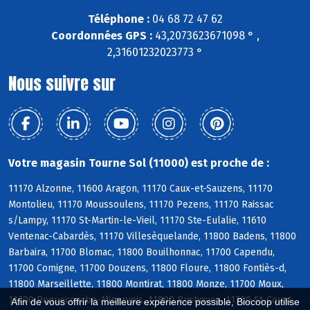
Téléphone :
04 68 72 47 62
Coordonnées GPS :
43,2073623671098 ° ,
2,31601232023773 °
Nous suivre sur
Votre magasin Tourne Sol (11000) est proche de :
11170 Alzonne, 11600 Aragon, 11170 Caux-et-Sauzens, 11170
Montolieu, 11170 Moussoulens, 11170 Pezens, 11170 Raissac
s/Lampy, 11170 St-Martin-le-Vieil, 11170 Ste-Eulalie, 11610
Ventenac-Cabardès, 11170 Villesèquelande, 11800 Badens, 11800
Barbaira, 11700 Blomac, 11800 Bouilhonnac, 11700 Capendu,
11700 Comigne, 11700 Douzens, 11800 Floure, 11800 Fontiès-d,
11800 Marseillette, 11800 Montirat, 11800 Monze, 11700 Moux,
11700 Roquecourbe-Minervois, 11800 Rustiques, 11700 St-Couat-
Afin de vous offrir la meilleure expérience possible, Biocoop utilise