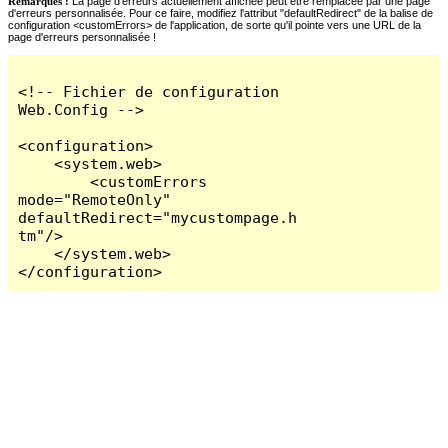
Remarques :
La page d'erreurs actuellement affichée peut être remplacée par une page
d'erreurs personnalisée. Pour ce faire, modifiez l'attribut "defaultRedirect" de la balise de
configuration <customErrors> de l'application, de sorte qu'il pointe vers une URL de la
page d'erreurs personnalisée !
<!-- Fichier de configuration 
Web.Config -->

<configuration>

    <system.web>

        <customErrors 
mode="RemoteOnly" 
defaultRedirect="mycustompage.h
tm"/>

    </system.web>

</configuration>