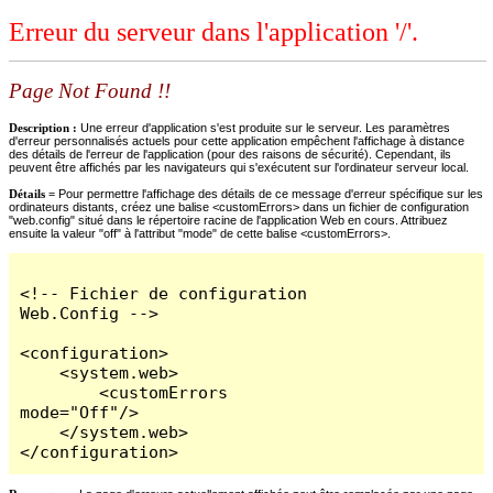
Erreur du serveur dans l'application '/'.
Page Not Found !!
Description :
Une erreur d'application s'est produite sur le serveur. Les paramètres
d'erreur personnalisés actuels pour cette application empêchent l'affichage à distance
des détails de l'erreur de l'application (pour des raisons de sécurité). Cependant, ils
peuvent être affichés par les navigateurs qui s'exécutent sur l'ordinateur serveur local.
Détails =
Pour permettre l'affichage des détails de ce message d'erreur spécifique sur les
ordinateurs distants, créez une balise <customErrors> dans un fichier de configuration
"web.config" situé dans le répertoire racine de l'application Web en cours. Attribuez
ensuite la valeur "off" à l'attribut "mode" de cette balise <customErrors>.
<!-- Fichier de configuration 
Web.Config -->

<configuration>

    <system.web>

        <customErrors 
mode="Off"/>

    </system.web>

</configuration>