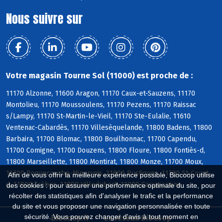
Nous suivre sur
Votre magasin Tourne Sol (11000) est proche de :
11170 Alzonne, 11600 Aragon, 11170 Caux-et-Sauzens, 11170
Montolieu, 11170 Moussoulens, 11170 Pezens, 11170 Raissac
s/Lampy, 11170 St-Martin-le-Vieil, 11170 Ste-Eulalie, 11610
Ventenac-Cabardès, 11170 Villesèquelande, 11800 Badens, 11800
Barbaira, 11700 Blomac, 11800 Bouilhonnac, 11700 Capendu,
11700 Comigne, 11700 Douzens, 11800 Floure, 11800 Fontiès-d,
11800 Marseillette, 11800 Montirat, 11800 Monze, 11700 Moux,
11700 Roquecourbe-Minervois, 11800 Rustiques, 11700 St-Couat-
Afin de vous offrir la meilleure expérience possible, Biocoop utilise
d, 11800 Trèbes, 11800 Villedubert, 11000 Carcassonne
des cookies : pour assurer une performance optimale du site, pour
récolter des statistiques afin d'analyser le trafic et la performance
du site et vous proposer une navigation personnalisée en toute
sécurité. Vous pouvez changer d'avis à tout moment en
Biocoop.fr
Le réseau Biocoop