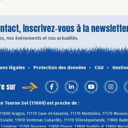
tact, inscrivez-vous à la newsletter
fres, nos événements et nos actualités.
ons légales
Protection des données
CGU
Gestio
re sur
n Tourne Sol (11000) est proche de :
11600 Aragon, 11170 Caux-et-Sauzens, 11170 Montolieu, 11170 Moussou
e-Eulalie, 11610 Ventenac-Cabardès, 11170 Villesèquelande, 11800 Bad
 Comigne, 11700 Douzens, 11800 Floure, 11800 Fontiès-d, 11800 Marsei