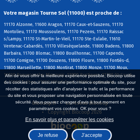
Votre magasin Tourne Sol (11000) est proche de :
11170 Alzonne, 11600 Aragon, 11170 Caux-et-Sauzens, 11170
Montolieu, 11170 Moussoulens, 11170 Pezens, 11170 Raissac
s/Lampy, 11170 St-Martin-le-Vieil, 11170 Ste-Eulalie, 11610
Ventenac-Cabardès, 11170 Villesèquelande, 11800 Badens, 11800
Barbaira, 11700 Blomac, 11800 Bouilhonnac, 11700 Capendu,
11700 Comigne, 11700 Douzens, 11800 Floure, 11800 Fontiès-d,
11800 Marseillette, 11800 Montirat, 11800 Monze, 11700 Moux,
11700 Roquecourbe-Minervois, 11800 Rustiques, 11700 St-Couat-
Afin de vous offrir la meilleure expérience possible, Biocoop utilise
d, 11800 Trèbes, 11800 Villedubert, 11000 Carcassonne
des cookies : pour assurer une performance optimale du site, pour
récolter des statistiques afin d'analyser le trafic et la performance
du site et vous proposer une navigation personnalisée en toute
sécurité. Vous pouvez changer d'avis à tout moment en
Biocoop.fr
Le réseau Biocoop
paramétrant vos cookies. OK pour vous ?
Copyright Biocoop 2026
En savoir plus et paramétrer les cookies
Je refuse
J'accepte