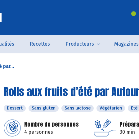
l
ualités
Recettes
Producteurs
Magazines
 par...
Rolls aux fruits d’été par Autou
Dessert
Sans gluten
Sans lactose
Végétarien
Eté
Nombre de personnes
Prépara
4 personnes
30 min