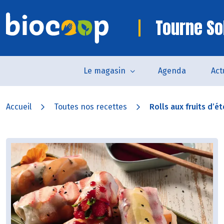
Tourne So
Le magasin
Agenda
Act
Accueil
Toutes nos recettes
Rolls aux fruits d’été