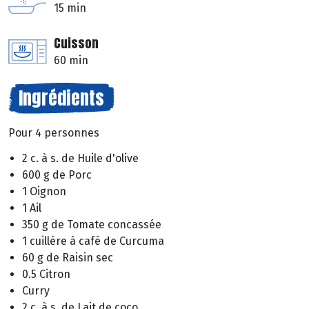
15 min
Cuisson
60 min
Ingrédients
Pour 4 personnes
2 c. à s. de Huile d'olive
600 g de Porc
1 Oignon
1 Ail
350 g de Tomate concassée
1 cuillère à café de Curcuma
60 g de Raisin sec
0.5 Citron
Curry
2 c. à s. de Lait de coco