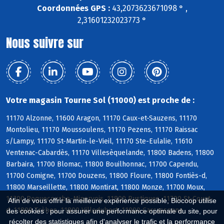
Coordonnées GPS :
43,2073623671098 ° ,
2,31601232023773 °
Nous suivre sur
Votre magasin Tourne Sol (11000) est proche de :
11170 Alzonne, 11600 Aragon, 11170 Caux-et-Sauzens, 11170
Montolieu, 11170 Moussoulens, 11170 Pezens, 11170 Raissac
s/Lampy, 11170 St-Martin-le-Vieil, 11170 Ste-Eulalie, 11610
Ventenac-Cabardès, 11170 Villesèquelande, 11800 Badens, 11800
Barbaira, 11700 Blomac, 11800 Bouilhonnac, 11700 Capendu,
11700 Comigne, 11700 Douzens, 11800 Floure, 11800 Fontiès-d,
11800 Marseillette, 11800 Montirat, 11800 Monze, 11700 Moux,
11700 Roquecourbe-Minervois, 11800 Rustiques, 11700 St-Couat-
Afin de vous offrir la meilleure expérience possible, Biocoop utilise
d, 11800 Trèbes, 11800 Villedubert, 11000 Carcassonne
des cookies : pour assurer une performance optimale du site, pour
récolter des statistiques afin d'analyser le trafic et la performance