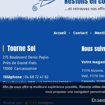
Restons en con
....et retrouvez nos of
Accueil
Contact
Menti
Tourne Sol
Nous suiv
275 Boulevard Denis Papin
Votre magasi
Près de Grand Frais
11000 Carcassonne
11170 Alzonne, 
Vieil, 11170 St
Téléphone :
04 68 72 47 62
Capendu, 11700
Coordonnées GPS :
43,2073623671098 ° ,
Roquecourbe-Mi
Afin de vous offrir la meilleure expérience possible, Biocoop utilise d
2,31601232023773 °
vous proposer une navigation personnal
En savoi
Réalisé par