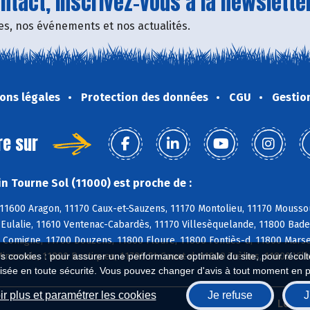
tact, inscrivez-vous à la newsletter
fres, nos événements et nos actualités.
ons légales
Protection des données
CGU
Gestio
re sur
n Tourne Sol (11000) est proche de :
11600 Aragon, 11170 Caux-et-Sauzens, 11170 Montolieu, 11170 Moussou
e-Eulalie, 11610 Ventenac-Cabardès, 11170 Villesèquelande, 11800 Bad
 Comigne, 11700 Douzens, 11800 Floure, 11800 Fontiès-d, 11800 Marsei
nervois, 11800 Rustiques, 11700 St-Couat-d, 11800 Trèbes, 11800 Vil
es cookies : pour assurer une performance optimale du site, pour récolter
isée en toute sécurité. Vous pouvez changer d'avis à tout moment en 
r plus et paramétrer les cookies
Je refuse
J
Biocoop.fr
Le ré