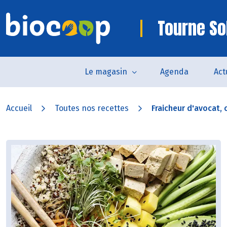
Tourne So
Le magasin
Agenda
Act
Accueil
Toutes nos recettes
Fraicheur d'avocat, c