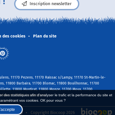
 !
Inscription newsletter
n des cookies
Plan du site
lens, 11170 Pezens, 11170 Raissac s/Lampy, 11170 St-Martin-le-
ens, 11800 Barbaira, 11700 Blomac, 11800 Bouilhonnac, 11700
llette, 11800 Montirat, 11800 Monze, 11700 Moux, 11700
ledubert, 11000 Carcassonne
 des statistiques afin d'analyser le trafic et la performance du site et
paramétrant vos cookies. OK pour vous ?
'accepte
seau Biocoop
Copyright Biocoop 2026