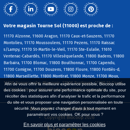
Votre magasin Tourne Sol (11000) est proche de :
11170 Alzonne, 11600 Aragon, 11170 Caux-et-Sauzens, 11170
Montolieu, 11170 Moussoulens, 11170 Pezens, 11170 Raissac
s/Lampy, 11170 St-Martin-le-Vieil, 11170 Ste-Eulalie, 11610
Ventenac-Cabardès, 11170 Villesèquelande, 11800 Badens, 11800
Barbaira, 11700 Blomac, 11800 Bouilhonnac, 11700 Capendu,
11700 Comigne, 11700 Douzens, 11800 Floure, 11800 Fontiès-d,
11800 Marseillette, 11800 Montirat, 11800 Monze, 11700 Moux,
11700 Roquecourbe-Minervois, 11800 Rustiques, 11700 St-Couat-
Afin de vous offrir la meilleure expérience possible, Biocoop utilise
d, 11800 Trèbes, 11800 Villedubert, 11000 Carcassonne
des cookies : pour assurer une performance optimale du site, pour
récolter des statistiques afin d'analyser le trafic et la performance
du site et vous proposer une navigation personnalisée en toute
sécurité. Vous pouvez changer d'avis à tout moment en
Biocoop.fr
Le réseau Biocoop
paramétrant vos cookies. OK pour vous ?
Copyright Biocoop 2026
En savoir plus et paramétrer les cookies