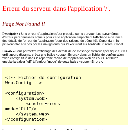
Erreur du serveur dans l'application '/'.
Page Not Found !!
Description :
Une erreur d'application s'est produite sur le serveur. Les paramètres
d'erreur personnalisés actuels pour cette application empêchent l'affichage à distance
des détails de l'erreur de l'application (pour des raisons de sécurité). Cependant, ils
peuvent être affichés par les navigateurs qui s'exécutent sur l'ordinateur serveur local.
Détails =
Pour permettre l'affichage des détails de ce message d'erreur spécifique sur les
ordinateurs distants, créez une balise <customErrors> dans un fichier de configuration
"web.config" situé dans le répertoire racine de l'application Web en cours. Attribuez
ensuite la valeur "off" à l'attribut "mode" de cette balise <customErrors>.
<!-- Fichier de configuration 
Web.Config -->

<configuration>

    <system.web>

        <customErrors 
mode="Off"/>

    </system.web>

</configuration>