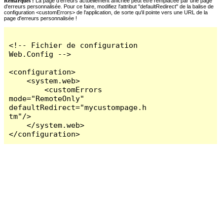
Remarques :
La page d'erreurs actuellement affichée peut être remplacée par une page
d'erreurs personnalisée. Pour ce faire, modifiez l'attribut "defaultRedirect" de la balise de
configuration <customErrors> de l'application, de sorte qu'il pointe vers une URL de la
page d'erreurs personnalisée !
<!-- Fichier de configuration 
Web.Config -->

<configuration>

    <system.web>

        <customErrors 
mode="RemoteOnly" 
defaultRedirect="mycustompage.h
tm"/>

    </system.web>

</configuration>