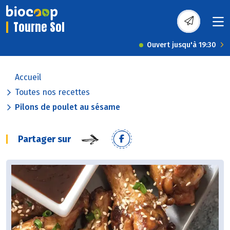
Tourne Sol
Ouvert jusqu'à 19:30
Accueil
Toutes nos recettes
Pilons de poulet au sésame
Partager sur