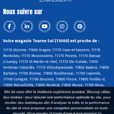
2,31601232023773 °
Nous suivre sur
Votre magasin Tourne Sol (11000) est proche de :
11170 Alzonne, 11600 Aragon, 11170 Caux-et-Sauzens, 11170
Montolieu, 11170 Moussoulens, 11170 Pezens, 11170 Raissac
s/Lampy, 11170 St-Martin-le-Vieil, 11170 Ste-Eulalie, 11610
Ventenac-Cabardès, 11170 Villesèquelande, 11800 Badens, 11800
Barbaira, 11700 Blomac, 11800 Bouilhonnac, 11700 Capendu,
11700 Comigne, 11700 Douzens, 11800 Floure, 11800 Fontiès-d,
11800 Marseillette, 11800 Montirat, 11800 Monze, 11700 Moux,
11700 Roquecourbe-Minervois, 11800 Rustiques, 11700 St-Couat-
Afin de vous offrir la meilleure expérience possible, Biocoop utilise
d, 11800 Trèbes, 11800 Villedubert, 11000 Carcassonne
des cookies : pour assurer une performance optimale du site, pour
récolter des statistiques afin d'analyser le trafic et la performance
du site et vous proposer une navigation personnalisée en toute
sécurité. Vous pouvez changer d'avis à tout moment en
Biocoop.fr
Le réseau Biocoop