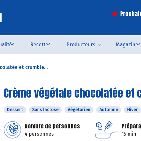
l
Prochai
ualités
Recettes
Producteurs
Magazines
olatée et crumble...
Crème végétale chocolatée et c
Dessert
Sans lactose
Végétarien
Automne
Hiver
Nombre de personnes
Prépara
4 personnes
15 min