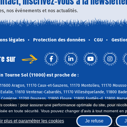
tact, inscrivez-vous à la newsletter
fres, nos événements et nos actualités.
ons légales
Protection des données
CGU
Gestio
re sur
n Tourne Sol (11000) est proche de :
11600 Aragon, 11170 Caux-et-Sauzens, 11170 Montolieu, 11170 Moussou
e-Eulalie, 11610 Ventenac-Cabardès, 11170 Villesèquelande, 11800 Bad
 Comigne, 11700 Douzens, 11800 Floure, 11800 Fontiès-d, 11800 Marsei
nervois, 11800 Rustiques, 11700 St-Couat-d, 11800 Trèbes, 11800 Vil
es cookies : pour assurer une performance optimale du site, pour récolter
isée en toute sécurité. Vous pouvez changer d'avis à tout moment en 
r plus et paramétrer les cookies
Je refuse
J
Biocoop.fr
Le ré