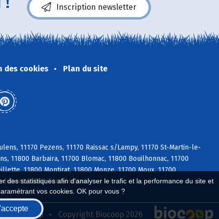
 !
Inscription newsletter
n des cookies
Plan du site
lens, 11170 Pezens, 11170 Raissac s/Lampy, 11170 St-Martin-le-
ens, 11800 Barbaira, 11700 Blomac, 11800 Bouilhonnac, 11700
llette, 11800 Montirat, 11800 Monze, 11700 Moux, 11700
ledubert, 11000 Carcassonne
 des statistiques afin d'analyser le trafic et la performance du site et
paramétrant vos cookies. OK pour vous ?
'accepte
seau Biocoop
Copyright Biocoop 2026