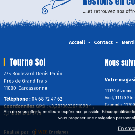
Restons en con
....et retrouvez nos of
Accueil
Contact
Menti
Tourne Sol
Nous suiv
275 Boulevard Denis Papin
Votre magasi
Près de Grand Frais
11000 Carcassonne
11170 Alzonne, 
Vieil, 11170 St
Téléphone :
04 68 72 47 62
Capendu, 11700
Coordonnées GPS :
43,2073623671098 ° ,
Roquecourbe-Mi
Afin de vous offrir la meilleure expérience possible, Biocoop utilise d
2,31601232023773 °
vous proposer une navigation personnal
En savoi
Réalisé par