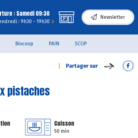
rture : Samedi 09:30
Newsletter
endredi : 9h30 - 19h30
Biocoop
PAIN
SCOP
Partager sur
ux pistaches
tion
Cuisson
50 min