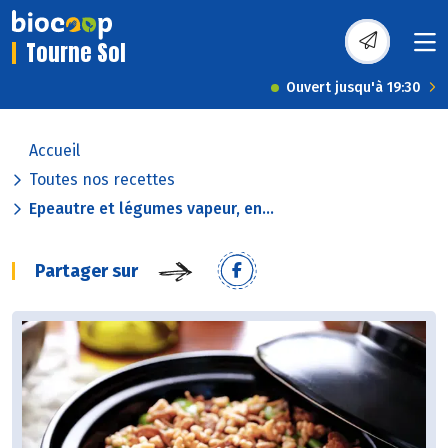
Tourne Sol
Ouvert jusqu'à 19:30
Accueil
Toutes nos recettes
Epeautre et légumes vapeur, en...
Partager sur