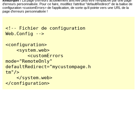
Remarques :
La page d'erreurs actuellement affichée peut être remplacée par une page
d'erreurs personnalisée. Pour ce faire, modifiez l'attribut "defaultRedirect" de la balise de
configuration <customErrors> de l'application, de sorte qu'il pointe vers une URL de la
page d'erreurs personnalisée !
<!-- Fichier de configuration 
Web.Config -->

<configuration>

    <system.web>

        <customErrors 
mode="RemoteOnly" 
defaultRedirect="mycustompage.h
tm"/>

    </system.web>

</configuration>