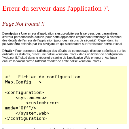
Erreur du serveur dans l'application '/'.
Page Not Found !!
Description :
Une erreur d'application s'est produite sur le serveur. Les paramètres
d'erreur personnalisés actuels pour cette application empêchent l'affichage à distance
des détails de l'erreur de l'application (pour des raisons de sécurité). Cependant, ils
peuvent être affichés par les navigateurs qui s'exécutent sur l'ordinateur serveur local.
Détails =
Pour permettre l'affichage des détails de ce message d'erreur spécifique sur les
ordinateurs distants, créez une balise <customErrors> dans un fichier de configuration
"web.config" situé dans le répertoire racine de l'application Web en cours. Attribuez
ensuite la valeur "off" à l'attribut "mode" de cette balise <customErrors>.
<!-- Fichier de configuration 
Web.Config -->

<configuration>

    <system.web>

        <customErrors 
mode="Off"/>

    </system.web>

</configuration>