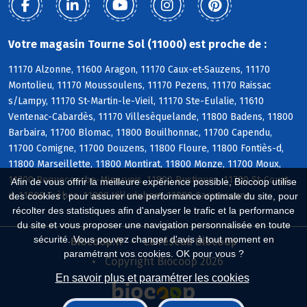
Votre magasin Tourne Sol (11000) est proche de :
11170 Alzonne, 11600 Aragon, 11170 Caux-et-Sauzens, 11170
Montolieu, 11170 Moussoulens, 11170 Pezens, 11170 Raissac
s/Lampy, 11170 St-Martin-le-Vieil, 11170 Ste-Eulalie, 11610
Ventenac-Cabardès, 11170 Villesèquelande, 11800 Badens, 11800
Barbaira, 11700 Blomac, 11800 Bouilhonnac, 11700 Capendu,
11700 Comigne, 11700 Douzens, 11800 Floure, 11800 Fontiès-d,
11800 Marseillette, 11800 Montirat, 11800 Monze, 11700 Moux,
11700 Roquecourbe-Minervois, 11800 Rustiques, 11700 St-Couat-
Afin de vous offrir la meilleure expérience possible, Biocoop utilise
d, 11800 Trèbes, 11800 Villedubert, 11000 Carcassonne
des cookies : pour assurer une performance optimale du site, pour
récolter des statistiques afin d'analyser le trafic et la performance
du site et vous proposer une navigation personnalisée en toute
sécurité. Vous pouvez changer d'avis à tout moment en
Biocoop.fr
Le réseau Biocoop
paramétrant vos cookies. OK pour vous ?
Copyright Biocoop 2026
En savoir plus et paramétrer les cookies