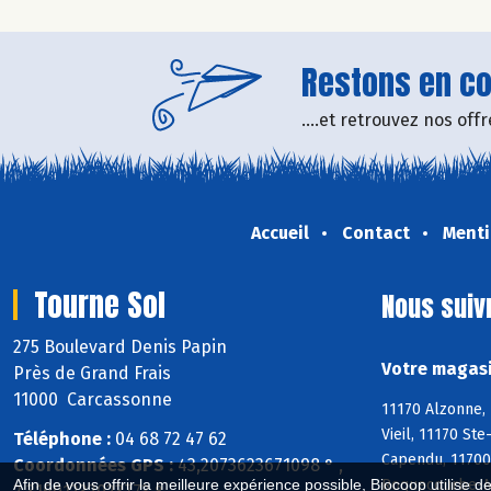
Restons en con
....et retrouvez nos of
Accueil
Contact
Menti
Tourne Sol
Nous suiv
275 Boulevard Denis Papin
Votre magasi
Près de Grand Frais
11000 Carcassonne
11170 Alzonne, 
Vieil, 11170 St
Téléphone :
04 68 72 47 62
Capendu, 11700
Coordonnées GPS :
43,2073623671098 ° ,
Roquecourbe-Mi
Afin de vous offrir la meilleure expérience possible, Biocoop utilise d