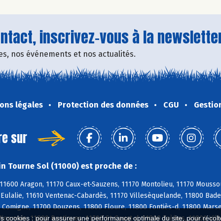
tact, inscrivez-vous à la newsletter
fres, nos événements et nos actualités.
ons légales
Protection des données
CGU
Gestio
re sur
n Tourne Sol (11000) est proche de :
11600 Aragon, 11170 Caux-et-Sauzens, 11170 Montolieu, 11170 Moussou
e-Eulalie, 11610 Ventenac-Cabardès, 11170 Villesèquelande, 11800 Bad
 Comigne, 11700 Douzens, 11800 Floure, 11800 Fontiès-d, 11800 Marsei
nervois, 11800 Rustiques, 11700 St-Couat-d, 11800 Trèbes, 11800 Vil
es cookies : pour assurer une performance optimale du site, pour récolter