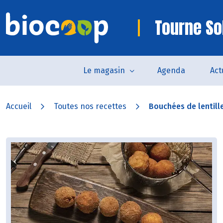
Tourne So
Le magasin
Agenda
Act
Accueil
Toutes nos recettes
Bouchées de lentilles