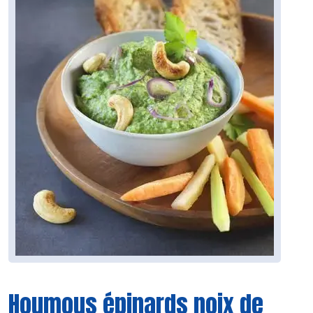
Houmous épinards noix de