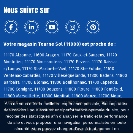
Nous suivre sur
Votre magasin Tourne Sol (11000) est proche de :
11170 Alzonne, 11600 Aragon, 11170 Caux-et-Sauzens, 11170
Montolieu, 11170 Moussoulens, 11170 Pezens, 11170 Raissac
s/Lampy, 11170 St-Martin-le-Vieil, 11170 Ste-Eulalie, 11610
Ventenac-Cabardès, 11170 Villesèquelande, 11800 Badens, 11800
Barbaira, 11700 Blomac, 11800 Bouilhonnac, 11700 Capendu,
11700 Comigne, 11700 Douzens, 11800 Floure, 11800 Fontiès-d,
11800 Marseillette, 11800 Montirat, 11800 Monze, 11700 Moux,
11700 Roquecourbe-Minervois, 11800 Rustiques, 11700 St-Couat-
Afin de vous offrir la meilleure expérience possible, Biocoop utilise
d, 11800 Trèbes, 11800 Villedubert, 11000 Carcassonne
des cookies : pour assurer une performance optimale du site, pour
récolter des statistiques afin d'analyser le trafic et la performance
du site et vous proposer une navigation personnalisée en toute
sécurité. Vous pouvez changer d'avis à tout moment en
Biocoop.fr
Le réseau Biocoop