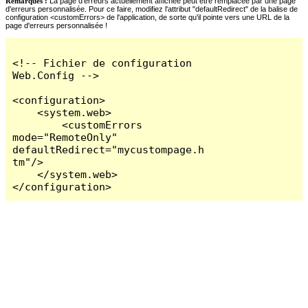
Remarques :
La page d'erreurs actuellement affichée peut être remplacée par une page
d'erreurs personnalisée. Pour ce faire, modifiez l'attribut "defaultRedirect" de la balise de
configuration <customErrors> de l'application, de sorte qu'il pointe vers une URL de la
page d'erreurs personnalisée !
<!-- Fichier de configuration 
Web.Config -->

<configuration>

    <system.web>

        <customErrors 
mode="RemoteOnly" 
defaultRedirect="mycustompage.h
tm"/>

    </system.web>

</configuration>