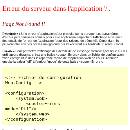
Erreur du serveur dans l'application '/'.
Page Not Found !!
Description :
Une erreur d'application s'est produite sur le serveur. Les paramètres
d'erreur personnalisés actuels pour cette application empêchent l'affichage à distance
des détails de l'erreur de l'application (pour des raisons de sécurité). Cependant, ils
peuvent être affichés par les navigateurs qui s'exécutent sur l'ordinateur serveur local.
Détails =
Pour permettre l'affichage des détails de ce message d'erreur spécifique sur les
ordinateurs distants, créez une balise <customErrors> dans un fichier de configuration
"web.config" situé dans le répertoire racine de l'application Web en cours. Attribuez
ensuite la valeur "off" à l'attribut "mode" de cette balise <customErrors>.
<!-- Fichier de configuration 
Web.Config -->

<configuration>

    <system.web>

        <customErrors 
mode="Off"/>

    </system.web>

</configuration>