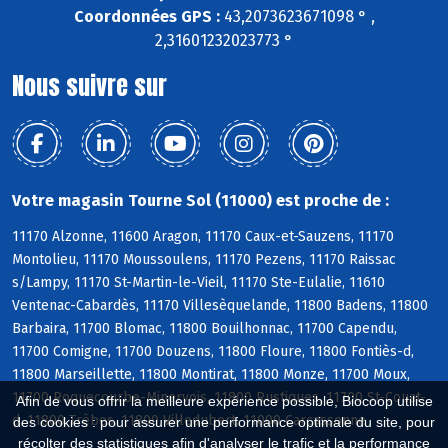
Coordonnées GPS :
43,2073623671098 ° ,
2,31601232023773 °
Nous suivre sur
Votre magasin Tourne Sol (11000) est proche de :
11170 Alzonne, 11600 Aragon, 11170 Caux-et-Sauzens, 11170
Montolieu, 11170 Moussoulens, 11170 Pezens, 11170 Raissac
s/Lampy, 11170 St-Martin-le-Vieil, 11170 Ste-Eulalie, 11610
Ventenac-Cabardès, 11170 Villesèquelande, 11800 Badens, 11800
Barbaira, 11700 Blomac, 11800 Bouilhonnac, 11700 Capendu,
11700 Comigne, 11700 Douzens, 11800 Floure, 11800 Fontiès-d,
11800 Marseillette, 11800 Montirat, 11800 Monze, 11700 Moux,
11700 Roquecourbe-Minervois, 11800 Rustiques, 11700 St-Couat-
Afin de vous offrir la meilleure expérience possible, Biocoop utilise
d, 11800 Trèbes, 11800 Villedubert, 11000 Carcassonne
des cookies : pour assurer une performance optimale du site, pour
récolter des statistiques afin d'analyser le trafic et la performance