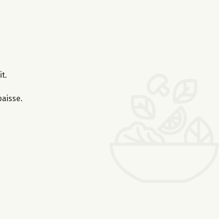
t.
paisse.