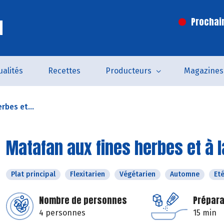
l
Prochai
ualités
Recettes
Producteurs
Magazines
rbes et...
Matafan aux fines herbes et à
Plat principal
Flexitarien
Végétarien
Automne
Et
Nombre de personnes
Prépara
4 personnes
15 min