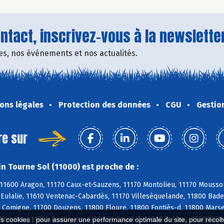
tact, inscrivez-vous à la newsletter
fres, nos événements et nos actualités.
ons légales
Protection des données
CGU
Gestio
re sur
n Tourne Sol (11000) est proche de :
11600 Aragon, 11170 Caux-et-Sauzens, 11170 Montolieu, 11170 Moussou
e-Eulalie, 11610 Ventenac-Cabardès, 11170 Villesèquelande, 11800 Bad
 Comigne, 11700 Douzens, 11800 Floure, 11800 Fontiès-d, 11800 Marsei
nervois, 11800 Rustiques, 11700 St-Couat-d, 11800 Trèbes, 11800 Vil
es cookies : pour assurer une performance optimale du site, pour récolter