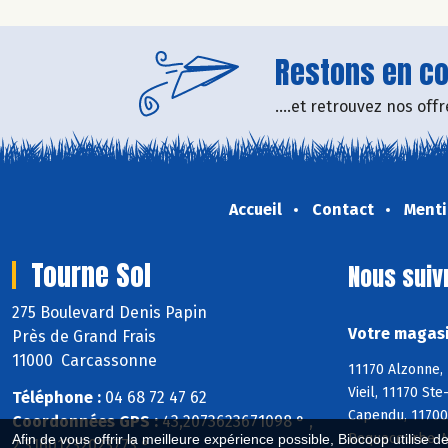
Restons en con
....et retrouvez nos of
Accueil
Contact
Menti
Tourne Sol
Nous suiv
275 Boulevard Denis Papin
Votre magasi
Près de Grand Frais
11000 Carcassonne
11170 Alzonne, 
Vieil, 11170 St
Téléphone :
04 68 72 47 62
Capendu, 11700
Coordonnées GPS :
43,2073623671098 ° ,
Roquecourbe-Mi
Afin de vous offrir la meilleure expérience possible, Biocoop utilise d
2,31601232023773 °