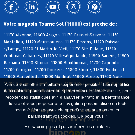
Votre magasin Tourne Sol (11000) est proche de :
11170 Alzonne, 11600 Aragon, 11170 Caux-et-Sauzens, 11170
Montolieu, 11170 Moussoulens, 11170 Pezens, 11170 Raissac
s/Lampy, 11170 St-Martin-le-Vieil, 11170 Ste-Eulalie, 11610
Ventenac-Cabardès, 11170 Villesèquelande, 11800 Badens, 11800
Barbaira, 11700 Blomac, 11800 Bouilhonnac, 11700 Capendu,
11700 Comigne, 11700 Douzens, 11800 Floure, 11800 Fontiès-d,
11800 Marseillette, 11800 Montirat, 11800 Monze, 11700 Moux,
11700 Roquecourbe-Minervois, 11800 Rustiques, 11700 St-Couat-
Afin de vous offrir la meilleure expérience possible, Biocoop utilise
d, 11800 Trèbes, 11800 Villedubert, 11000 Carcassonne
des cookies : pour assurer une performance optimale du site, pour
récolter des statistiques afin d'analyser le trafic et la performance
du site et vous proposer une navigation personnalisée en toute
sécurité. Vous pouvez changer d'avis à tout moment en
Biocoop.fr
Le réseau Biocoop
paramétrant vos cookies. OK pour vous ?
Copyright Biocoop 2026
En savoir plus et paramétrer les cookies