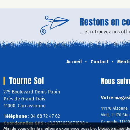
Restons en con
....et retrouvez nos of
Accueil
Contact
Menti
Tourne Sol
Nous suiv
275 Boulevard Denis Papin
Votre magasi
Près de Grand Frais
11000 Carcassonne
11170 Alzonne, 
Vieil, 11170 St
Téléphone :
04 68 72 47 62
Capendu, 11700
Coordonnées GPS :
43,2073623671098 ° ,
Roquecourbe-Mi
Afin de vous offrir la meilleure expérience possible, Biocoop utilise d