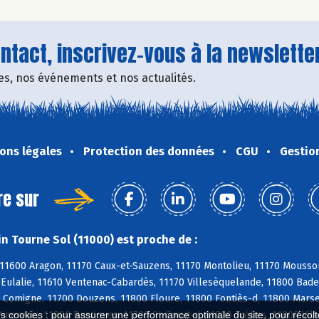
tact, inscrivez-vous à la newsletter
fres, nos événements et nos actualités.
ons légales
Protection des données
CGU
Gestio
re sur
n Tourne Sol (11000) est proche de :
11600 Aragon, 11170 Caux-et-Sauzens, 11170 Montolieu, 11170 Moussou
e-Eulalie, 11610 Ventenac-Cabardès, 11170 Villesèquelande, 11800 Bad
 Comigne, 11700 Douzens, 11800 Floure, 11800 Fontiès-d, 11800 Marsei
nervois, 11800 Rustiques, 11700 St-Couat-d, 11800 Trèbes, 11800 Vil
es cookies : pour assurer une performance optimale du site, pour récolter