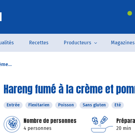
l
ualités
Recettes
Producteurs
Magazines
ème...
Hareng fumé à la crème et pom
Entrée
Flexitarien
Poisson
Sans gluten
Eté
Nombre de personnes
Prépara
4 personnes
20 min